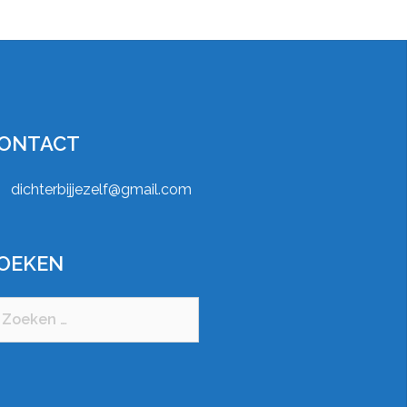
ONTACT
dichterbijjezelf@gmail.com
OEKEN
eken
ar: