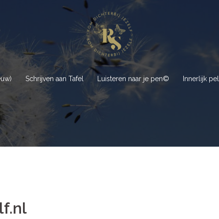
euw)
Schrijven aan Tafel
Luisteren naar je pen©
Innerlijk p
f.nl