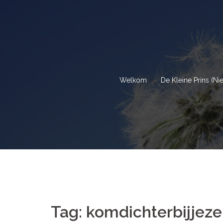
Spring
naar
inhoud
Welkom
De Kleine Prins (Ni
Tag:
komdichterbijjezel